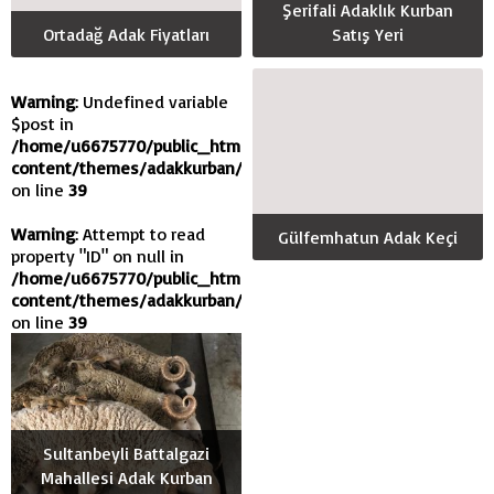
Şerifali Adaklık Kurban
Ortadağ Adak Fiyatları
Satış Yeri
Warning
: Undefined variable
$post in
/home/u6675770/public_html/wp-
content/themes/adakkurban/functions.php
on line
39
Warning
: Attempt to read
Gülfemhatun Adak Keçi
property "ID" on null in
/home/u6675770/public_html/wp-
content/themes/adakkurban/functions.php
on line
39
Sultanbeyli Battalgazi
Mahallesi Adak Kurban